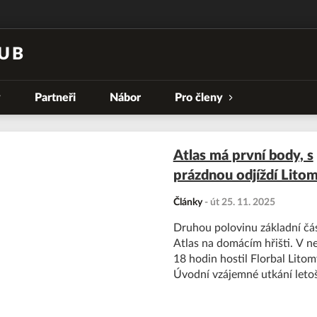
UB
y
Partneři
Nábor
Pro členy
Atlas má první body, s
prázdnou odjíždí Litom
Články
-
út 25. 11. 2025
Druhou polovinu základní čás
Atlas na domácím hřišti. V ne
18 hodin hostil Florbal Litom
Úvodní vzájemné utkání leto
sezóny dopadlo lépe pro Lito
když Blansko udolala 4:1. V a