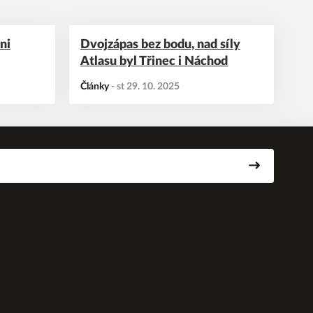
ni
Dvojzápas bez bodu, nad síly
Atlasu byl Třinec i Náchod
Články
-
st 29. 10. 2025