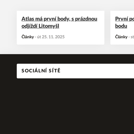
Atlas má první body, s prázdnou
První p
odjíždí Litomyšl
bodu
Články
-
út 25. 11. 2025
Články
-
s
SOCIÁLNÍ SÍTĚ