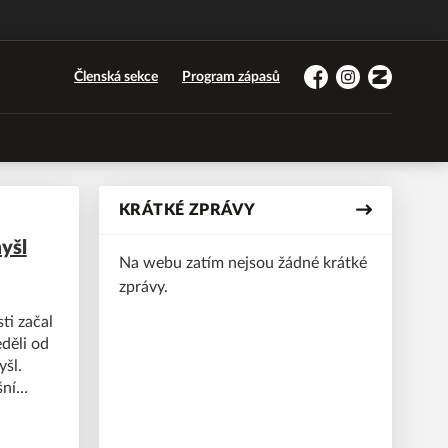
Členská sekce
Program zápasů
Facebook
Instagram
Zonerama
KRÁTKÉ ZPRÁVY
yšl
Na webu zatím nejsou žádné krátké
zprávy.
ti začal
děli od
yšl.
šní
myšl,
ktuální