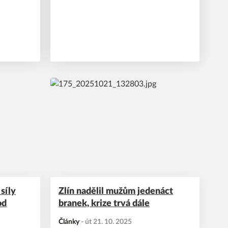
to a
síly
Zlín nadělil mužům jedenáct
od
branek, krize trvá dále
Články
-
út 21. 10. 2025