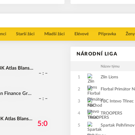
enci
Starší žáci
Mladší žáci
Elévové
Přípravka
Ženy
NÁRODNÍ LIGA
Název týmu
K Atlas Blansk
– : –
1
Zlín Lions
2
Florbal Primátor 
n Finance Grou
– : –
3
FBC Intevo Třinec
4
TROOPERS
K Atlas Blansk
5:0
5
Spartak Pelhřimov