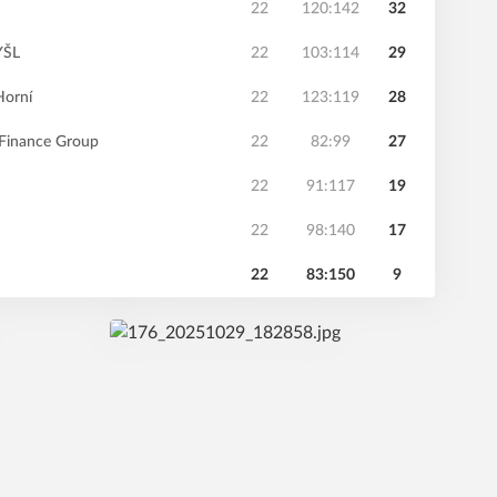
22
120:142
32
YŠL
22
103:114
29
Horní
22
123:119
28
Finance Group
22
82:99
27
22
91:117
19
22
98:140
17
22
83:150
9