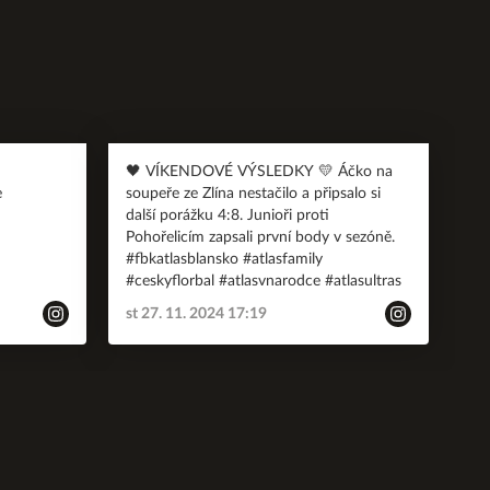
🖤 VÍKENDOVÉ VÝSLEDKY 💛 Áčko na
e
soupeře ze Zlína nestačilo a připsalo si
další porážku 4:8. Junioři proti
Pohořelicím zapsali první body v sezóně.
#fbkatlasblansko #atlasfamily
#ceskyflorbal #atlasvnarodce #atlasultras
st 27. 11. 2024 17:19