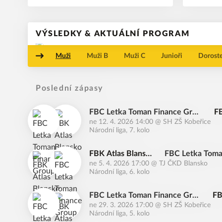
VÝSLEDKY & AKTUÁLNÍ PROGRAM
Muži
Muži B
Muži C
Junioři
Dorost
Poslední zápasy
FBC Letka Toman Finance Grou
FB
ne 12. 4. 2026 14:00
@
SH ZŠ Kobeřice
p
o
Národní liga, 7. kolo
FBK Atlas Blansk
FBC Letka Toma
ne 5. 4. 2026 17:00
@
TJ ČKD Blansko
o
p
Národní liga, 6. kolo
FBC Letka Toman Finance Gro
FB
ne 29. 3. 2026 17:00
@
SH ZŠ Kobeřice
up
o
Národní liga, 5. kolo