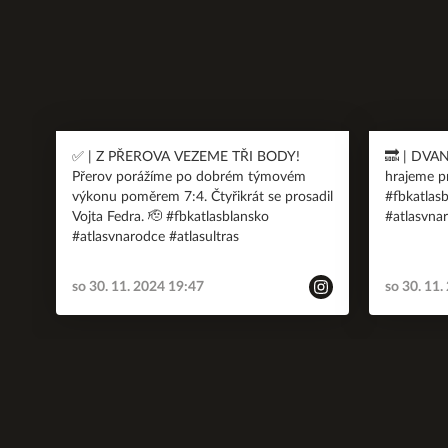
✅ | Z PŘEROVA VEZEME TŘI BODY!
🔜 | DVAN
Přerov porážíme po dobrém týmovém
hrajeme 
výkonu poměrem 7:4. Čtyřikrát se prosadil
#fbkatlasb
Vojta Fedra. 🫡 #fbkatlasblansko
#atlasvnar
#atlasvnarodce #atlasultras
so 30. 11. 2024 19:47
so 30. 11.