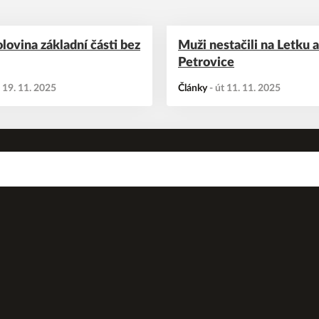
olovina základní části bez
Muži nestačili na Letku a
Petrovice
t 19. 11. 2025
Články
-
út 11. 11. 2025