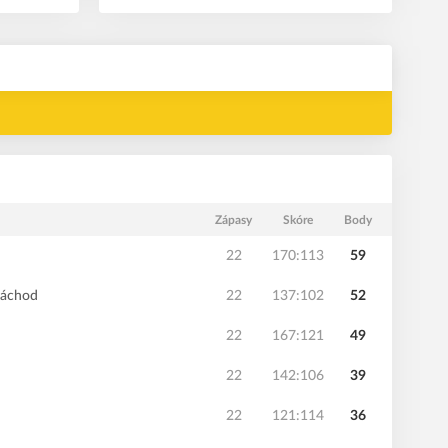
Zápasy
Skóre
Body
22
170:113
59
Náchod
22
137:102
52
22
167:121
49
22
142:106
39
22
121:114
36