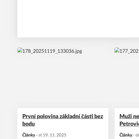
První polovina základní části bez
Muži ne
bodu
Petrovi
Články
-
st 19. 11. 2025
Články
-
ú