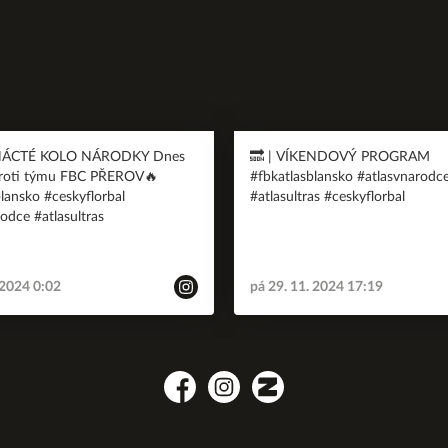
ÁCTÉ KOLO NÁRODKY Dnes
🔜 | VÍKENDOVÝ PROGRAM
proti týmu FBC PŘEROV🔥
#fbkatlasblansko #atlasvnarodc
lansko #ceskyflorbal
#atlasultras #ceskyflorbal
odce #atlasultras
 2024 0:02
pá 29. 11. 2024 17:19
Facebook
Instagram
Zonerama