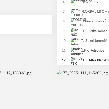
6
FBC Přerov
7
FLORBAL LITOM
8
Hornets Brno ZŠ 
9
FBC Letka Toman 
10
TJ Sokol Jaroměř
11
Z.F.K. Petrovice
12
FBK Atlas Blansko