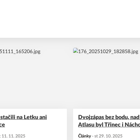
tabulce hostům patří 10. mís
bojuje o účast v playoff.
stačili na Letku ani
Dvojzápas bez bodu, nad 
ce
Atlasu byl Třinec i Nách
t 11. 11. 2025
Články
-
st 29. 10. 2025