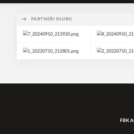
PARTNEŘI KLUBU
FBK At