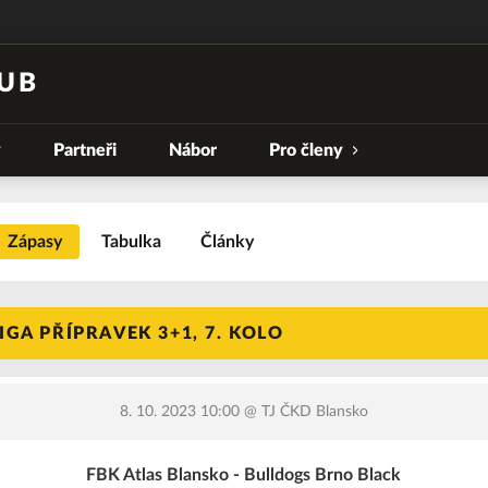
UB
y
Partneři
Nábor
Pro členy
Zápasy
Tabulka
Články
GA PŘÍPRAVEK 3+1, 7. KOLO
8. 10. 2023 10:00
@ TJ ČKD Blansko
FBK Atlas Blansko - Bulldogs Brno Black