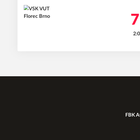
7
2:0
FBK At