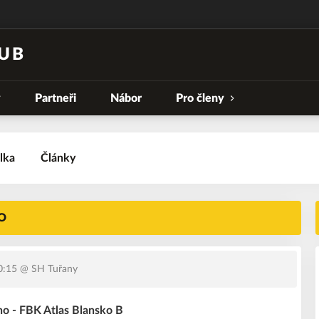
UB
y
Partneři
Nábor
Pro členy
lka
Články
O
0:15
@ SH Tuřany
o - FBK Atlas Blansko B