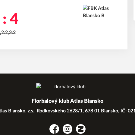
 : 4
,2:2,3:2
Florbalový klub Atlas Blansko
las Blansko, z.s., Rodkovského 2628/1, 678 01 Blansko, IČ: 0
Facebook
Instagram
Zonerama