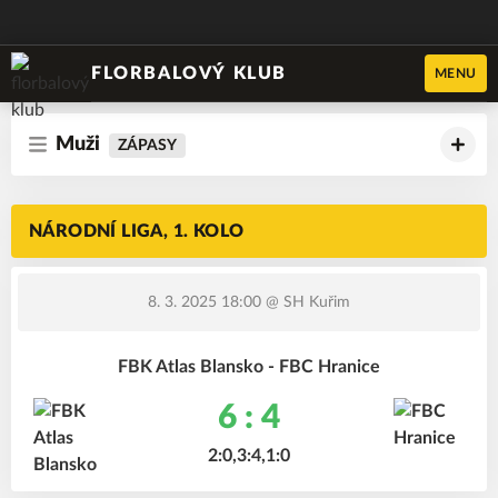
FLORBALOVÝ KLUB
MENU
Muži
ZÁPASY
NÁRODNÍ LIGA, 1. KOLO
8. 3. 2025 18:00
@ SH Kuřim
FBK Atlas Blansko - FBC Hranice
6 : 4
2:0,3:4,1:0