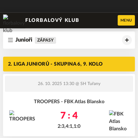
FLORBALOVÝ KLUB
MENU
Junioři
ZÁPASY
2. LIGA JUNIORŮ - SKUPINA 6, 9. KOLO
26. 10. 2025 13:30
@ SH Tuřany
TROOPERS - FBK Atlas Blansko
7 : 4
2:3,4:1,1:0