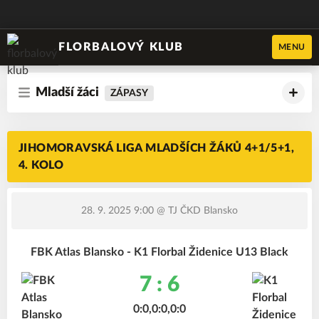
FLORBALOVÝ KLUB
MENU
Mladší žáci
ZÁPASY
JIHOMORAVSKÁ LIGA MLADŠÍCH ŽÁKŮ 4+1/5+1,
4. KOLO
28. 9. 2025 9:00
@ TJ ČKD Blansko
FBK Atlas Blansko - K1 Florbal Židenice U13 Black
7 : 6
0:0,0:0,0:0