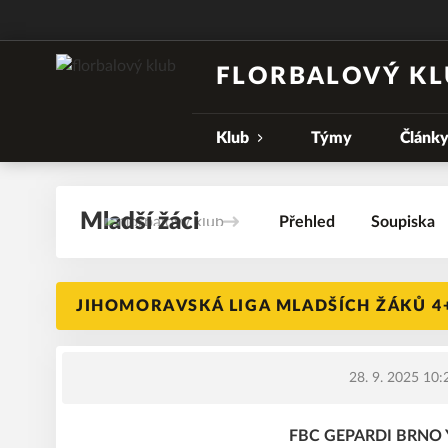
FLORBALOVÝ KL
Klub
Týmy
Článk
Mladší žáci
Přehled
Soupiska
JIHOMORAVSKÁ LIGA MLADŠÍCH ŽÁKŮ 4+
28. 9. 2025 10:
FBC GEPARDI BRNO Ye