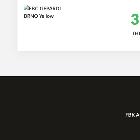
3
0:0
FBK At