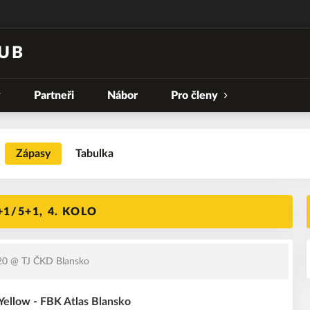
UB
y
Partneři
Nábor
Pro členy
Zápasy
Tabulka
1/5+1, 4. KOLO
20
@ TJ ČKD Blansko
llow - FBK Atlas Blansko