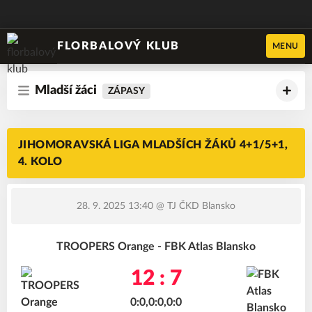
FLORBALOVÝ KLUB
MENU
Mladší žáci
ZÁPASY
JIHOMORAVSKÁ LIGA MLADŠÍCH ŽÁKŮ 4+1/5+1,
4. KOLO
28. 9. 2025 13:40
@ TJ ČKD Blansko
TROOPERS Orange - FBK Atlas Blansko
12 : 7
0:0,0:0,0:0