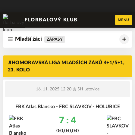
FLORBALOVÝ KLUB
MENU
Mladší žáci
ZÁPASY
JIHOMORAVSKÁ LIGA MLADŠÍCH ŽÁKŮ 4+1/5+1,
23. KOLO
16. 11. 2025 12:20
@ SH Letovice
FBK Atlas Blansko - FBC SLAVKOV - HOLUBICE
7 : 4
0:0,0:0,0:0