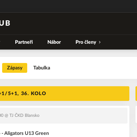
UB
y
Partneři
Nábor
Pro členy
Zápasy
Tabulka
1/5+1, 36. KOLO
00
@ TJ ČKD Blansko
 - Aligators U13 Green