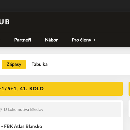
UB
y
Partneři
Nábor
Pro členy
Zápasy
Tabulka
1/5+1, 41. KOLO
 TJ Lokomotiva Břeclav
 - FBK Atlas Blansko