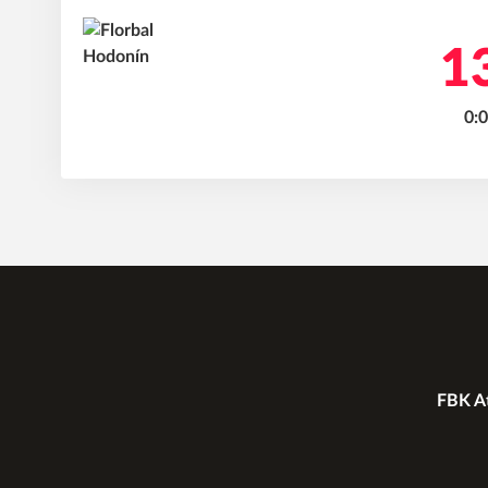
13
0:0
FBK At