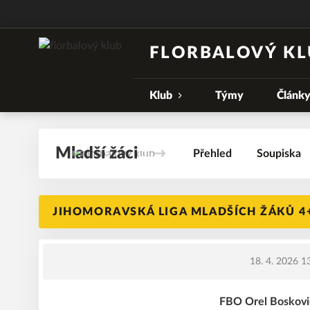
FLORBALOVÝ KL
Klub
Týmy
Článk
Mladší žáci
Přehled
Soupiska
JIHOMORAVSKÁ LIGA MLADŠÍCH ŽÁKŮ 4+
18. 4. 2026 1
FBO Orel Boskovic