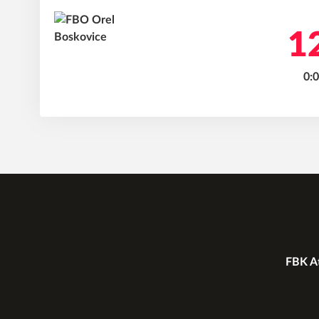
12
0:0
FBK At