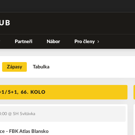
UB
y
Partneři
Nábor
Pro členy
Zápasy
Tabulka
1/5+1, 66. KOLO
3:00
@ SH Svitávka
e - FBK Atlas Blansko