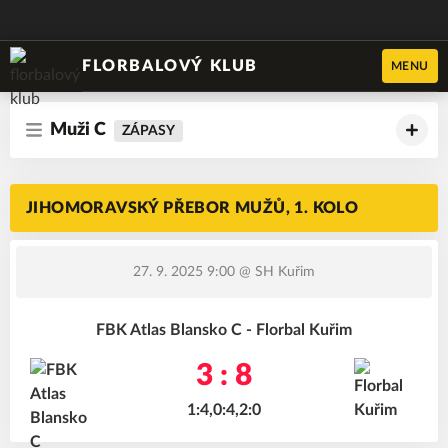
FLORBALOVÝ KLUB
MENU
Muži C
ZÁPASY
JIHOMORAVSKÝ PŘEBOR MUŽŮ, 1. KOLO
27. 9. 2025 9:00
@ SH Kuřim
FBK Atlas Blansko C - Florbal Kuřim
3 : 8
1:4,0:4,2:0