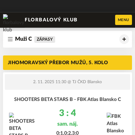
FLORBALOVÝ KLUB
MENU
Muži C
ZÁPASY
JIHOMORAVSKÝ PŘEBOR MUŽŮ, 5. KOLO
2. 11. 2025 11:30
@ TJ ČKD Blansko
SHOOTERS BETA STARS B - FBK Atlas Blansko C
3 : 4
sam. náj.
0:1,0:2,3:0