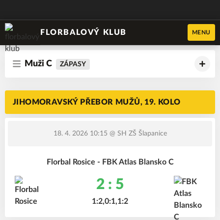
FLORBALOVÝ KLUB
MENU
Muži C
ZÁPASY
JIHOMORAVSKÝ PŘEBOR MUŽŮ, 19. KOLO
18. 4. 2026 10:15
@ SH ZŠ Šlapanice
Florbal Rosice - FBK Atlas Blansko C
2 : 5
1:2,0:1,1:2