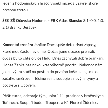
jeden z hodonínských hráčů vysekl míček a uzavřel skóre
přesnou trefou.
ŠSK ZŠ Očovská Hodonín – FBK Atlas Blansko
3:1 (0:0, 1:0,
2:1) Branky: Jeřábek.
Komentář trenéra Janíka
: Dnes spíše defenzivní zápasy,
které moc často nevidíme. Občas jsme situace přehráli,
občas by to chtělo více klidu. Dnes zachytali dobře brankáři,
Honza Žabka nás několikrát výborně podržel. Nakonec nám
jedna výhra stačí na postup do prvního koše, kam jsme od
začátku směřovali. Těšíme se na souboje s novými týmy a
počtvrté s Očovem.
Příští turnaj odehraje tým juniorů 11. prosince v brněnských
Tuřanech. Soupeři budou Troopers a K1 Florbal Židenice.