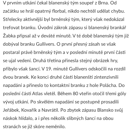
V prvním utkání čekal blanenský tým soupeř z Brna. Od
začátku se hrál opatrný florbal, nikdo nechtěl udělat chybu.
Střelecky aktivnější byl brněnský tým, který však nedokázal
trefovat branku. Úvodní zákrok zápasu si blanenský brankář
Žabka připsal až v deváté minutě. V té době blanenský tým již
dobýval branku Gullivers. O první přesný zásah se však
postaral právě brněnský tým a v poslední minutě první části
se ujal vedení. Druhá třetina přinesla stejný obrázek hry,
přibylo však šancí. V 19. minutě Gullivers odskočili na rozdíl
dvou branek. Ke konci druhé části blanenští zintenzivnili
napadání a přineslo to kontaktní branku z hole Polácha. Do
poslední části Atlas vletěl. Během 80 vteřin otočil třemi góly
vývoj utkání. Po skvělém napadání se postupně prosadili
Jeřábek, Kovařík a Navrátil. Po zbytek zápasu Blansko svůj
náskok hlídalo, a i přes několik slibných šancí na obou
stranách se již skóre neměnilo.