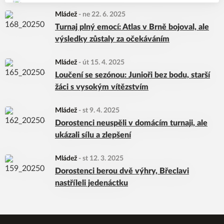
Mládež
-
ne 22. 6. 2025
Turnaj plný emocí: Atlas v Brně bojoval, ale
výsledky zůstaly za očekáváním
Mládež
-
út 15. 4. 2025
Loučení se sezónou: Junioři bez bodu, starší
žáci s vysokým vítězstvím
Mládež
-
st 9. 4. 2025
Dorostenci neuspěli v domácím turnaji, ale
ukázali sílu a zlepšení
Mládež
-
st 12. 3. 2025
Dorostenci berou dvě výhry, Břeclavi
nastříleli jedenáctku