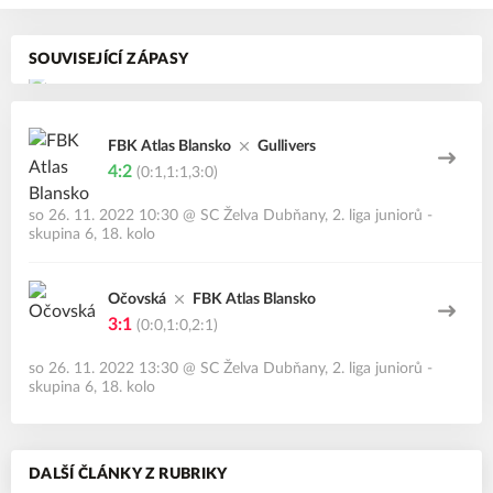
SOUVISEJÍCÍ ZÁPASY
FBK Atlas Blansko
Gullivers
4:2
(0:1,1:1,3:0)
so 26. 11. 2022 10:30
@
SC Želva Dubňany
,
2. liga juniorů -
skupina 6, 18. kolo
Očovská
FBK Atlas Blansko
3:1
(0:0,1:0,2:1)
so 26. 11. 2022 13:30
@
SC Želva Dubňany
,
2. liga juniorů -
skupina 6, 18. kolo
DALŠÍ ČLÁNKY Z RUBRIKY