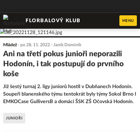
FLORBALOVÝ KLUB
MENU
Mládež
-
po 28. 11. 2022
- Janík Dominik
Ani na třetí pokus junioři neporazili
Hodonín, i tak postupují do prvního
koše
Již šestý turnaj 2. ligy juniorů hostil v Dubňanech Hodonín.
Soupeři blanenského týmu tentokrát byly týmy Sokol Brno I
EMKOCase GulliversB a domácí ŠSK ZŠ Očovská Hodonín.
JUNIOŘI