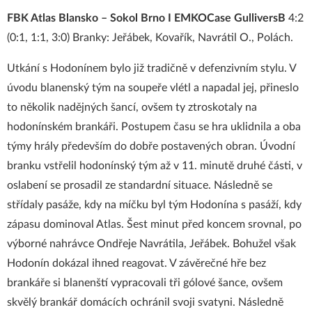
FBK Atlas Blansko – Sokol Brno I EMKOCase GulliversB
4:2
(0:1, 1:1, 3:0) Branky: Jeřábek, Kovařík, Navrátil O., Polách.
Utkání s Hodonínem bylo již tradičně v defenzivním stylu. V
úvodu blanenský tým na soupeře vlétl a napadal jej, přineslo
to několik nadějných šancí, ovšem ty ztroskotaly na
hodonínském brankáři. Postupem času se hra uklidnila a oba
týmy hrály především do dobře postavených obran. Úvodní
branku vstřelil hodonínský tým až v 11. minutě druhé části, v
oslabení se prosadil ze standardní situace. Následně se
střídaly pasáže, kdy na míčku byl tým Hodonína s pasáží, kdy
zápasu dominoval Atlas. Šest minut před koncem srovnal, po
výborné nahrávce Ondřeje Navrátila, Jeřábek. Bohužel však
Hodonín dokázal ihned reagovat. V závěrečné hře bez
brankáře si blanenští vypracovali tři gólové šance, ovšem
skvělý brankář domácích ochránil svoji svatyni. Následně