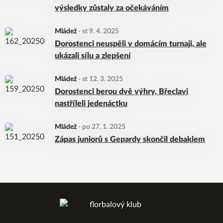
výsledky zůstaly za očekáváním
Mládež
-
st 9. 4. 2025
Dorostenci neuspěli v domácím turnaji, ale
ukázali sílu a zlepšení
Mládež
-
st 12. 3. 2025
Dorostenci berou dvě výhry, Břeclavi
nastříleli jedenáctku
Mládež
-
po 27. 1. 2025
Zápas juniorů s Gepardy skončil debaklem