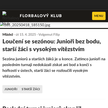
FLORBALOVÝ KLUB
MENU
Mládež
-
út 15. 4. 2025
- Volgemut Filip
Loučení se sezónou: Junioři bez bodu,
starší žáci s vysokým vítězstvím
Sezóna juniorů a starších žáků je u konce. Zatímco junioři na
posledním turnaji nedokázali získat ani bod a končí s
hořkostí v ústech, starší žáci se rozloučili vysokým
vítězstvím.
JUNIOŘI
STARŠÍ ŽÁCI