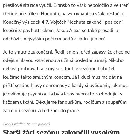
přesilové situace využil. Blansko to však nepoložilo a ve třetí
třetině přestřílelo Hodonín, na vyrovnání to však nestačilo.
Konečný výsledek 4:7. Vojtěch Nechuta zakončil poslední
letošní zápas hattrickem, Jakub Alexa se také prosadil a
odchází s nejvyšším počtem bodů z kádru juniorů.
Je to smutné zakončení. Řekli jsme si před zápasy, že chceme
odejít s hlavou vztyčenou a užít si poslední turnaj. Nikoho
nebaví prohrávat, ale my se s touhle sezónou bohužel
loučíme takto smutným koncem. Já i kluci musíme dát na
příští sezónu hlavy dohromady a každý si uvědomit, jak moc
je ovlivňuje psychika. Ta byla letos naprosto rozhodující v
každém utkání. Děkujeme fanouškům, rodičům a soupeřům
za celou sezónu. A teď zpět do práce.
Denis Müller, trenér juniorů
Starší žáci sezónu zakončili vysokým