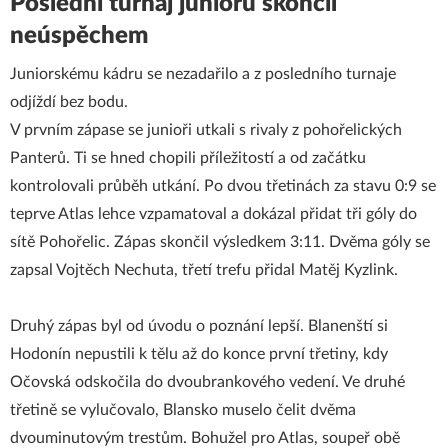
Poslední turnaj juniorů skončil
neúspěchem
Juniorskému kádru se nezadařilo a z posledního turnaje
odjíždí bez bodu.
V prvním zápase se junioři utkali s rivaly z pohořelických
Panterů. Ti se hned chopili příležitostí a od začátku
kontrolovali průběh utkání. Po dvou třetinách za stavu 0:9 se
teprve Atlas lehce vzpamatoval a dokázal přidat tři góly do
sítě Pohořelic. Zápas skončil výsledkem 3:11. Dvěma góly se
zapsal Vojtěch Nechuta, třetí trefu přidal Matěj Kyzlink.
Druhý zápas byl od úvodu o poznání lepší. Blanenští si
Hodonín nepustili k tělu až do konce první třetiny, kdy
Očovská odskočila do dvoubrankového vedení. Ve druhé
třetině se vylučovalo, Blansko muselo čelit dvěma
dvouminutovým trestům. Bohužel pro Atlas, soupeř obě