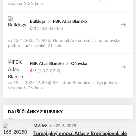
skupina 6, 26. kolo
Bulldogs
FBK Atlas Blansko
0:11
(0:6,0:0,0:5)
so 12. 4. 2025 13:40
@
Hummel Aréna Lesná
,
Jihomoravský
přebor starších žáků, 21. kolo
FBK Atlas Blansko
Očovská
4:7
(1:3,0:2,3:2)
so 12. 4. 2025 16:30
@
SH Tatran Bohunice
,
2. liga juniorů -
skupina 6, 26. kolo
DALŠÍ ČLÁNKY Z RUBRIKY
Mládež
-
ne 22. 6. 2025
Turnaj plný emocí: Atlas v Brně bojoval, ale