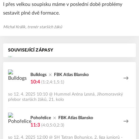
I přes velkou soupisku máme v poslední době problémy
sestavit plné dvě formace.
Michal Králík, trenér starších žáků
SOUVISEJÍCÍ ZÁPASY
Bulldogs
FBK Atlas Blansko
10:4
(1:2,4:1,5:1)
so 12. 4. 2025 10:10
@
Hummel Aréna Lesná
,
Jihomoravský
přebor starších žáků, 21. kolo
Pohořelice
FBK Atlas Blansko
11:3
(4:0,5:0,2:3)
so 12. 4. 2025 12:00
@
SH Tatran Bohunice
,
2. liga juniorů -