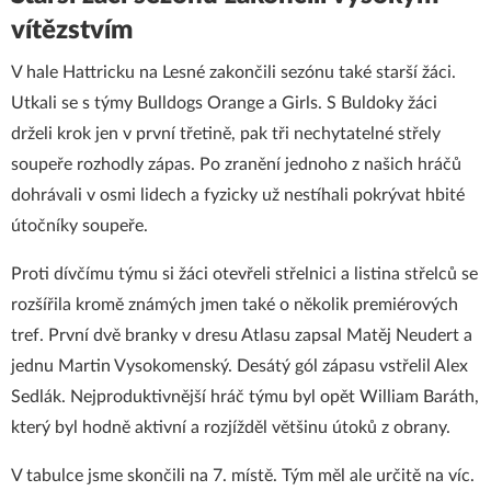
vítězstvím
V hale Hattricku na Lesné zakončili sezónu také starší žáci.
Utkali se s týmy Bulldogs Orange a Girls. S Buldoky žáci
drželi krok jen v první třetině, pak tři nechytatelné střely
soupeře rozhodly zápas. Po zranění jednoho z našich hráčů
dohrávali v osmi lidech a fyzicky už nestíhali pokrývat hbité
útočníky soupeře.
Proti dívčímu týmu si žáci otevřeli střelnici a listina střelců se
rozšířila kromě známých jmen také o několik premiérových
tref. První dvě branky v dresu Atlasu zapsal Matěj Neudert a
jednu Martin Vysokomenský. Desátý gól zápasu vstřelil Alex
Sedlák. Nejproduktivnější hráč týmu byl opět William Baráth,
který byl hodně aktivní a rozjížděl většinu útoků z obrany.
V tabulce jsme skončili na 7. místě. Tým měl ale určitě na víc.