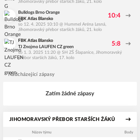
Jihomoravský přebor starších žáků, 21. kolo
Bulldogs Brno Orange
10:4
FBK Atlas Blansko
so 12. 4. 2025 10:10
@
Hummel Aréna Lesná
,
Jihomoravský přebor starších žáků, 21. kolo
FBK Atlas Blansko
5:8
TJ Znojmo LAUFEN CZ green
so 1. 3. 2025 11:20
@
SH ZŠ Šlapanice
,
Jihomoravský
přebor starších žáků, 17. kolo
Nadcházející zápasy
Zatím žádné zápasy
JIHOMORAVSKÝ PŘEBOR STARŠÍCH ŽÁKŮ
Název týmu
Body