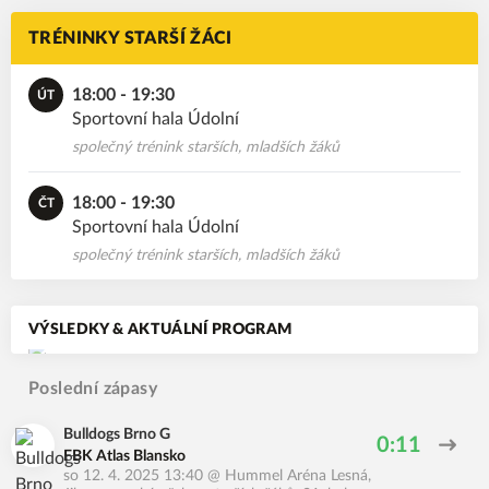
TRÉNINKY STARŠÍ ŽÁCI
18:00 - 19:30
ÚT
Sportovní hala Údolní
společný trénink starších, mladších žáků
18:00 - 19:30
ČT
Sportovní hala Údolní
společný trénink starších, mladších žáků
VÝSLEDKY & AKTUÁLNÍ PROGRAM
Poslední zápasy
Bulldogs Brno G
0:11
FBK Atlas Blansko
so 12. 4. 2025 13:40
@
Hummel Aréna Lesná
,