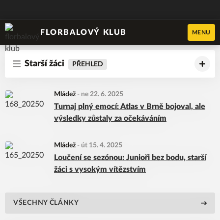
FLORBALOVÝ KLUB
MENU
Starší žáci
PŘEHLED
Mládež
-
ne 22. 6. 2025
Turnaj plný emocí: Atlas v Brně bojoval, ale
výsledky zůstaly za očekáváním
Mládež
-
út 15. 4. 2025
Loučení se sezónou: Junioři bez bodu, starší
žáci s vysokým vítězstvím
VŠECHNY ČLÁNKY