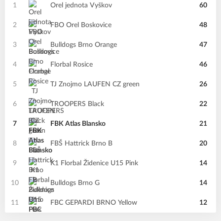
1
Orel jednota Vyškov
60
2
FBO Orel Boskovice
48
3
Bulldogs Brno Orange
47
4
Florbal Rosice
46
5
TJ Znojmo LAUFEN CZ green
26
6
TROOPERS Black
22
7
FBK Atlas Blansko
21
8
FBŠ Hattrick Brno B
20
9
K1 Florbal Židenice U15 Pink
14
10
Bulldogs Brno G
14
11
FBC GEPARDI BRNO Yellow
12