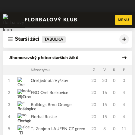
FLORBALOVÝ KLUB
MENU
Starší žáci
TABULKA
Jihomoravský přebor starších žáků
Název týmu
Z
V
R
P
B
1
Orel jednota Vyškov
20
20
0
0
2
FBO Orel Boskovice
20
16
0
4
3
Bulldogs Brno Orange
20
15
0
4
4
Florbal Rosice
20
15
0
4
5
TJ Znojmo LAUFEN CZ green
20
8
0
11