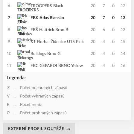
6
TROOPERS Black
20
7
0
12
7
FBK Atlas Blansko
20
7
0
13
8
FBŠ Hattrick Brno B
20
6
0
13
9
K1 Florbal Židenice U15 Pink
20
4
0
15
10
Bulldogs Brno G
20
4
0
14
11
FBC GEPARDI BRNO Yellow
20
4
0
16
Legenda:
Z
...
Počet odehraných zápasů
V
...
Počet vyhraných zápasů
R
...
Počet remíz
P
...
Počet prohraných zápasů
EXTERNÍ PROFIL SOUTĚŽE