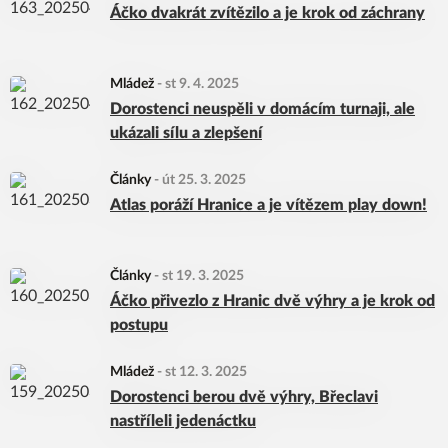
Áčko dvakrát zvítězilo a je krok od záchrany
Mládež
-
st 9. 4. 2025
Dorostenci neuspěli v domácím turnaji, ale
ukázali sílu a zlepšení
Články
-
út 25. 3. 2025
Atlas poráží Hranice a je vítězem play down!
Články
-
st 19. 3. 2025
Áčko přivezlo z Hranic dvě výhry a je krok od
postupu
Mládež
-
st 12. 3. 2025
Dorostenci berou dvě výhry, Břeclavi
nastříleli jedenáctku