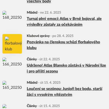
všechny body
Mládež
-
ne 22. 6. 2025
Turnaj plný emocí: Atlas v Brně bojoval, ale
výsledky zůstaly za očekáváním
Klubové zprávy
-
po 28. 4. 2025
Pozvánka na členskou schůzi florbalového
klubu
Články
-
út 22. 4. 2025
Udrženo! Atlas Blansko zůstává v Národní lize
i pro příští sezonu
Mládež
-
út 15. 4. 2025
Loučení se sezónou: Junioři bez bodu, starší
žáci s vysokým vítězstvím
Články
-
út 15. 4. 2025