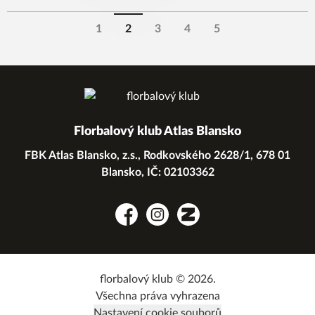
1
2
3
4
5
Florbalový klub Atlas Blansko
FBK Atlas Blansko, z.s., Rodkovského 2628/1, 678 01
Blansko, IČ: 02103362
Facebook
Instagram
Zonerama
florbalový klub © 2026.
Všechna práva vyhrazena
Nastavení cookie souborů