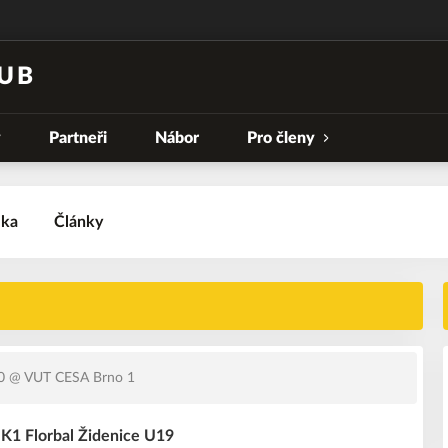
UB
y
Partneři
Nábor
Pro členy
lka
Články
0
@ VUT CESA Brno 1
 K1 Florbal Židenice U19