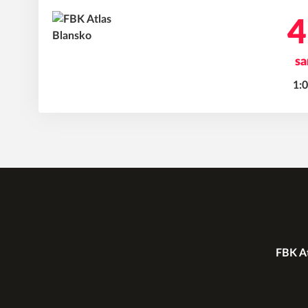
4
sa
1:0
FBK At