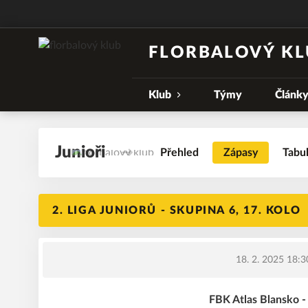
FLORBALOVÝ KL
Klub
Týmy
Článk
Junioři
Přehled
Zápasy
Tabu
2. LIGA JUNIORŮ - SKUPINA 6, 17. KOLO
18. 2. 2025 18:3
FBK Atlas Blansko -