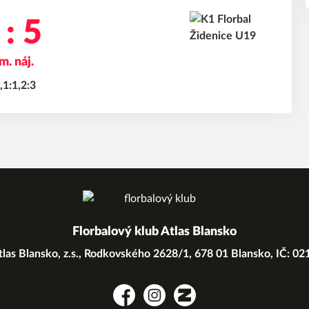
 : 5
m. náj.
,1:1,2:3
Florbalový klub Atlas Blansko
las Blansko, z.s., Rodkovského 2628/1, 678 01 Blansko, IČ: 0
Facebook
Instagram
Zonerama