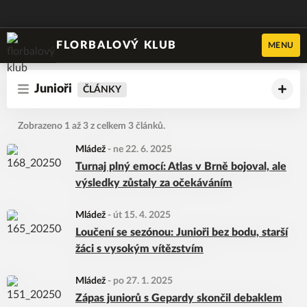
FLORBALOVÝ KLUB
MENU
Junioři
ČLÁNKY
Zobrazeno 1 až 3 z celkem 3 článků.
Mládež
-
ne 22. 6. 2025
Turnaj plný emocí: Atlas v Brně bojoval, ale
výsledky zůstaly za očekáváním
Mládež
-
út 15. 4. 2025
Loučení se sezónou: Junioři bez bodu, starší
žáci s vysokým vítězstvím
Mládež
-
po 27. 1. 2025
Zápas juniorů s Gepardy skončil debaklem