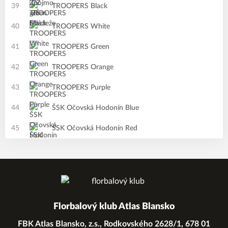
39
TROOPERS Black
40
TROOPERS White
41
TROOPERS Green
42
TROOPERS Orange
43
TROOPERS Purple
44
ŠSK Očovská Hodonín Blue
45
ŠSK Očovská Hodonín Red
Florbalový klub Atlas Blansko
FBK Atlas Blansko, z.s., Rodkovského 2628/1, 678 01