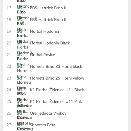
17
FBŠ Hattrick Brno II
18
FBŠ Hattrick Brno III
19
Florbal Hodonín
20
Florbal Hodonín Black
21
Florbal Rosice
22
Hornets Brno ZŠ Horní black
23
Hornets Brno ZŠ Horní yellow
24
K1 Florbal Židenice U11 Black
25
K1 Florbal Židenice U11 Pink
26
Orel jednota Vyškov
27
Shooters Beta