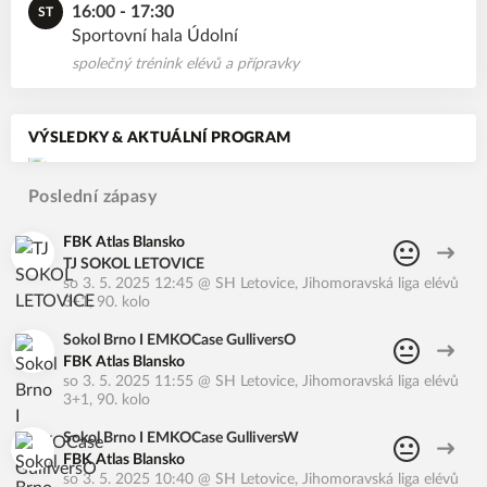
16:00 - 17:30
ST
Sportovní hala Údolní
společný trénink elévů a přípravky
VÝSLEDKY & AKTUÁLNÍ PROGRAM
Poslední zápasy
FBK Atlas Blansko
TJ SOKOL LETOVICE
so 3. 5. 2025 12:45
@
SH Letovice
,
Jihomoravská liga elévů
3+1, 90. kolo
Sokol Brno I EMKOCase GulliversO
FBK Atlas Blansko
so 3. 5. 2025 11:55
@
SH Letovice
,
Jihomoravská liga elévů
3+1, 90. kolo
Sokol Brno I EMKOCase GulliversW
FBK Atlas Blansko
so 3. 5. 2025 10:40
@
SH Letovice
,
Jihomoravská liga elévů