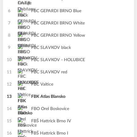
6
FBC GEPARDI BRNO Blue
7
FBC GEPARDI BRNO White
8
FBC GEPARDI BRNO Yellow
9
FBC SLAVKOV black
10
FBC SLAVKOV - HOLUBICE
11
FBC SLAVKOV red
12
FBC Valtice
13
FBK Atlas Blansko
14
FBO Orel Boskovice
15
FBŠ Hattrick Brno IV
16
FBŠ Hattrick Brno I