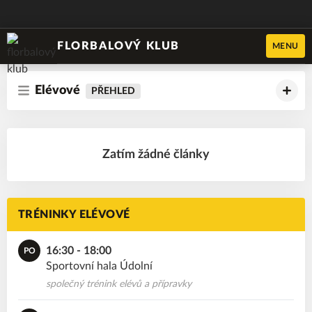
FLORBALOVÝ KLUB
MENU
Elévové
PŘEHLED
Zatím žádné články
TRÉNINKY ELÉVOVÉ
16:30 - 18:00
PO
Sportovní hala Údolní
společný trénink elévů a přípravky