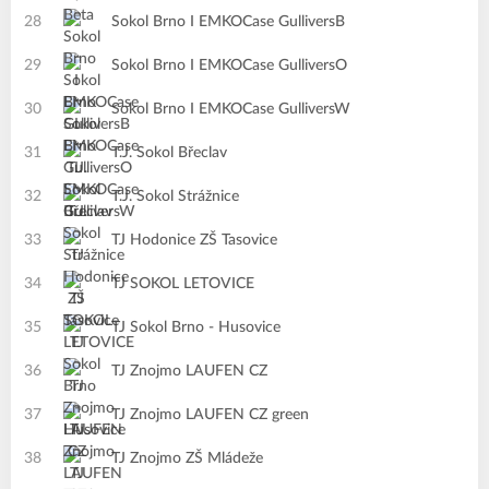
28
Sokol Brno I EMKOCase GulliversB
29
Sokol Brno I EMKOCase GulliversO
30
Sokol Brno I EMKOCase GulliversW
31
T.J. Sokol Břeclav
32
T.J. Sokol Strážnice
33
TJ Hodonice ZŠ Tasovice
34
TJ SOKOL LETOVICE
35
TJ Sokol Brno - Husovice
36
TJ Znojmo LAUFEN CZ
37
TJ Znojmo LAUFEN CZ green
38
TJ Znojmo ZŠ Mládeže