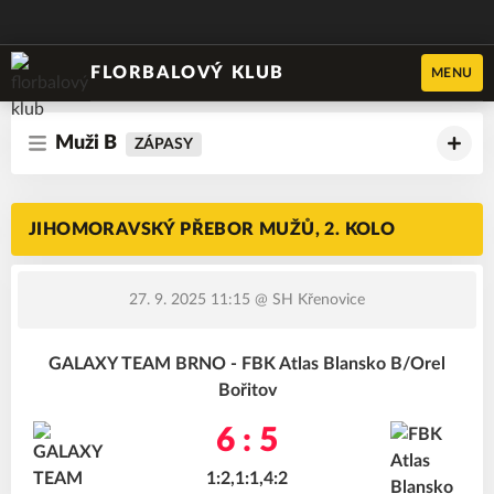
FLORBALOVÝ KLUB
MENU
Muži B
ZÁPASY
JIHOMORAVSKÝ PŘEBOR MUŽŮ, 2. KOLO
27. 9. 2025 11:15
@ SH Křenovice
GALAXY TEAM BRNO - FBK Atlas Blansko B/Orel
Bořitov
6 : 5
1:2,1:1,4:2