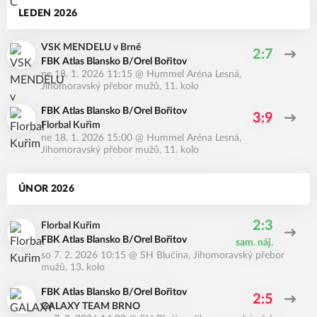
LEDEN 2026
VSK MENDELU v Brně
2:7
FBK Atlas Blansko B/Orel Bořitov
ne 18. 1. 2026 11:15
@
Hummel Aréna Lesná
,
Jihomoravský přebor mužů, 11. kolo
FBK Atlas Blansko B/Orel Bořitov
3:9
Florbal Kuřim
ne 18. 1. 2026 15:00
@
Hummel Aréna Lesná
,
Jihomoravský přebor mužů, 11. kolo
ÚNOR 2026
2:3
Florbal Kuřim
FBK Atlas Blansko B/Orel Bořitov
sam. náj.
so 7. 2. 2026 10:15
@
SH Blučina
,
Jihomoravský přebor
mužů, 13. kolo
FBK Atlas Blansko B/Orel Bořitov
2:5
GALAXY TEAM BRNO