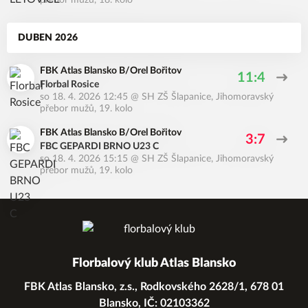
přebor mužů, 18. kolo
DUBEN 2026
FBK Atlas Blansko B/Orel Bořitov
11:4
Florbal Rosice
so 18. 4. 2026 12:45
@
SH ZŠ Šlapanice
,
Jihomoravský
přebor mužů, 19. kolo
FBK Atlas Blansko B/Orel Bořitov
3:7
FBC GEPARDI BRNO U23 C
so 18. 4. 2026 15:15
@
SH ZŠ Šlapanice
,
Jihomoravský
přebor mužů, 19. kolo
Florbalový klub Atlas Blansko
FBK Atlas Blansko, z.s., Rodkovského 2628/1, 678 01
Blansko, IČ: 02103362