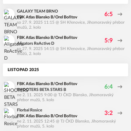
GALAXY TEAM BRNO
6:5
FBK Atlas Blansko B/Orel Bořitov
so 27. 9. 2025 11:15
@
SH Křenovice
,
Jihomoravský přebor
mužů, 2. kolo
FBK Atlas Blansko B/Orel Bořitov
5:9
Aligators ReActive D
so 27. 9. 2025 14:15
@
SH Křenovice
,
Jihomoravský přebor
mužů, 2. kolo
LISTOPAD 2025
FBK Atlas Blansko B/Orel Bořitov
6:4
SHOOTERS BETA STARS B
ne 2. 11. 2025 9:00
@
TJ ČKD Blansko
,
Jihomoravský
přebor mužů, 5. kolo
Florbal Rosice
3:2
FBK Atlas Blansko B/Orel Bořitov
ne 2. 11. 2025 12:45
@
TJ ČKD Blansko
,
Jihomoravský
přebor mužů, 5. kolo