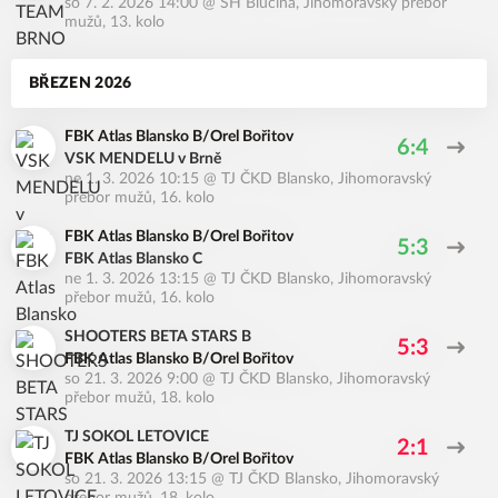
so 7. 2. 2026 14:00
@
SH Blučina
,
Jihomoravský přebor
mužů, 13. kolo
BŘEZEN 2026
FBK Atlas Blansko B/Orel Bořitov
6:4
VSK MENDELU v Brně
ne 1. 3. 2026 10:15
@
TJ ČKD Blansko
,
Jihomoravský
přebor mužů, 16. kolo
FBK Atlas Blansko B/Orel Bořitov
5:3
FBK Atlas Blansko C
ne 1. 3. 2026 13:15
@
TJ ČKD Blansko
,
Jihomoravský
přebor mužů, 16. kolo
SHOOTERS BETA STARS B
5:3
FBK Atlas Blansko B/Orel Bořitov
so 21. 3. 2026 9:00
@
TJ ČKD Blansko
,
Jihomoravský
přebor mužů, 18. kolo
TJ SOKOL LETOVICE
2:1
FBK Atlas Blansko B/Orel Bořitov
so 21. 3. 2026 13:15
@
TJ ČKD Blansko
,
Jihomoravský