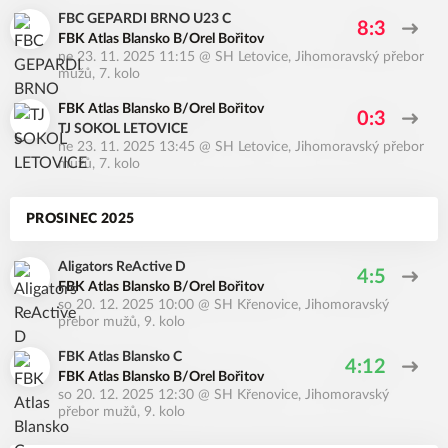
FBC GEPARDI BRNO U23 C
8:3
FBK Atlas Blansko B/Orel Bořitov
ne 23. 11. 2025 11:15
@
SH Letovice
,
Jihomoravský přebor
mužů, 7. kolo
FBK Atlas Blansko B/Orel Bořitov
0:3
TJ SOKOL LETOVICE
ne 23. 11. 2025 13:45
@
SH Letovice
,
Jihomoravský přebor
mužů, 7. kolo
PROSINEC 2025
Aligators ReActive D
4:5
FBK Atlas Blansko B/Orel Bořitov
so 20. 12. 2025 10:00
@
SH Křenovice
,
Jihomoravský
přebor mužů, 9. kolo
FBK Atlas Blansko C
4:12
FBK Atlas Blansko B/Orel Bořitov
so 20. 12. 2025 12:30
@
SH Křenovice
,
Jihomoravský
přebor mužů, 9. kolo