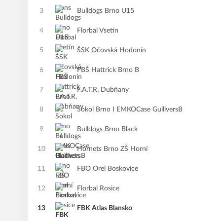
3
Bulldogs Brno U15
4
Florbal Vsetín
5
ŠSK Očovská Hodonín
6
FBŠ Hattrick Brno B
7
F.A.T.R. Dubňany
8
Sokol Brno I EMKOCase GulliversB
9
Bulldogs Brno Black
10
Hornets Brno ZŠ Horní
11
FBO Orel Boskovice
12
Florbal Rosice
13
FBK Atlas Blansko