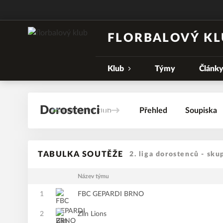
FLORBALOVÝ KL
Klub
Týmy
Článk
Dorostenci
Přehled
Soupiska
TABULKA SOUTĚŽE
2. liga dorostenců - sku
Název týmu
1
FBC GEPARDI BRNO
2
Zlín Lions