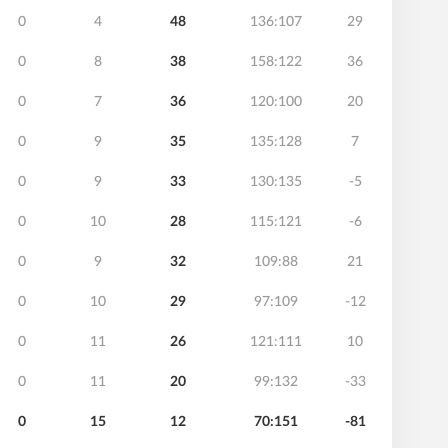
0
4
48
136:107
29
0
8
38
158:122
36
0
7
36
120:100
20
0
9
35
135:128
7
0
9
33
130:135
-5
0
10
28
115:121
-6
0
9
32
109:88
21
0
10
29
97:109
-12
0
11
26
121:111
10
0
11
20
99:132
-33
0
15
12
70:151
-81