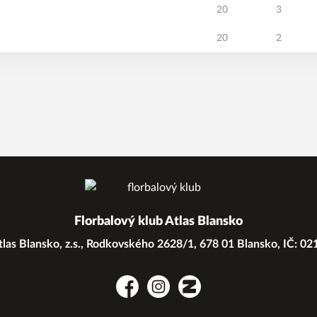
20
3
20
2
Florbalový klub Atlas Blansko
las Blansko, z.s., Rodkovského 2628/1, 678 01 Blansko, IČ: 0
Facebook
Instagram
Zonerama