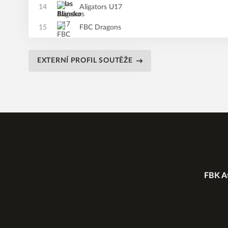
14
Aligators U17
15
FBC Dragons
EXTERNÍ PROFIL SOUTĚŽE
FBK At