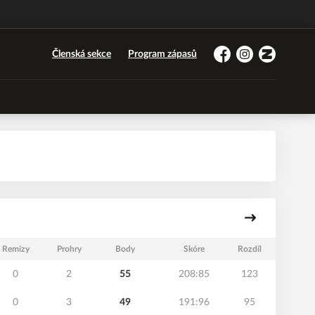
Členská sekce
Program zápasů
Facebook
Instagram
Zonerama
Remízy
Prohry
Body
Skóre
Rozdíl
0
2
55
208:85
123
0
3
49
191:96
95