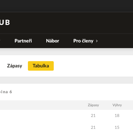
UB
y
Partneři
Nábor
Pro členy
Zápasy
Tabulka
pina 6
Zápasy
Výhry
21
18
21
15