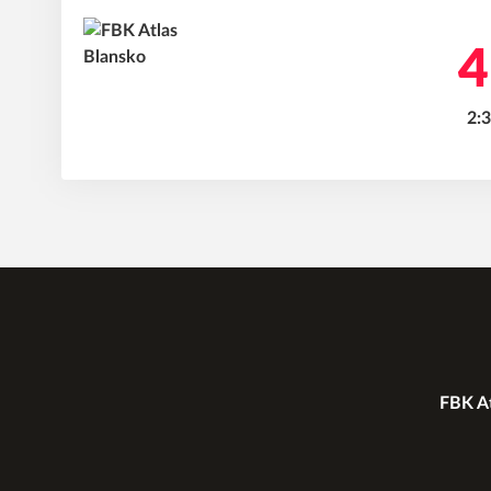
4
2:3
FBK At