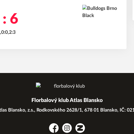
 : 6
,0:0,2:3
Florbalový klub Atlas Blansko
las Blansko, z.s., Rodkovského 2628/1, 678 01 Blansko, IČ: 0
Facebook
Instagram
Zonerama