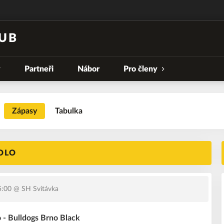
UB
y
Partneři
Nábor
Pro členy
Zápasy
Tabulka
KOLO
5:00
@ SH Svitávka
 - Bulldogs Brno Black