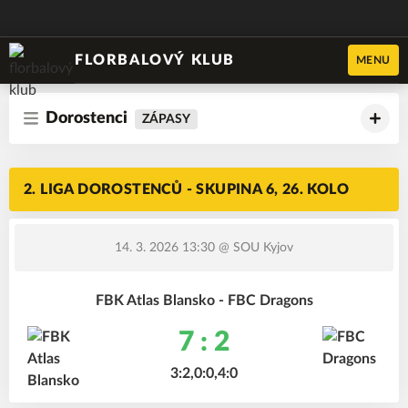
FLORBALOVÝ KLUB
MENU
Dorostenci
ZÁPASY
2. LIGA DOROSTENCŮ - SKUPINA 6, 26. KOLO
14. 3. 2026 13:30
@ SOU Kyjov
FBK Atlas Blansko - FBC Dragons
7 : 2
3:2,0:0,4:0