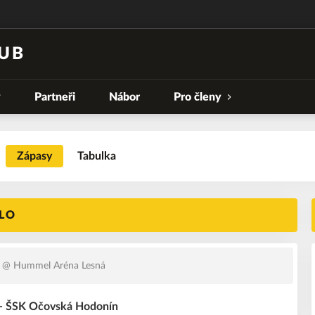
UB
y
Partneři
Nábor
Pro členy
Zápasy
Tabulka
OLO
@ Hummel Aréna Lesná
 - ŠSK Očovská Hodonín