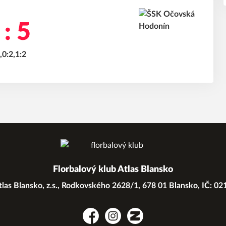
 : 5
,0:2,1:2
Florbalový klub Atlas Blansko
las Blansko, z.s., Rodkovského 2628/1, 678 01 Blansko, IČ: 0
Facebook
Instagram
Zonerama