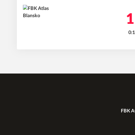
1
0:1
FBK At