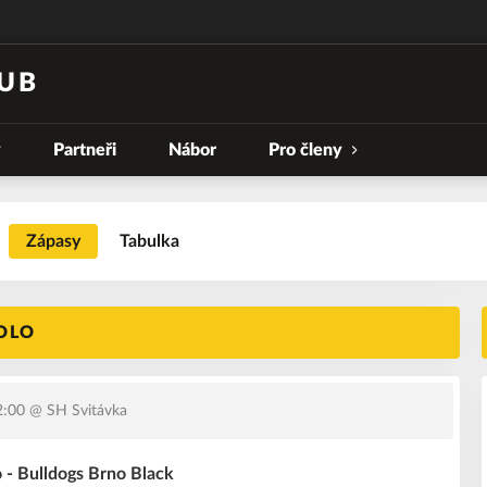
UB
y
Partneři
Nábor
Pro členy
Zápasy
Tabulka
KOLO
2:00
@ SH Svitávka
 - Bulldogs Brno Black