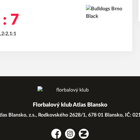
 : 7
,2:2,1:1
Florbalový klub Atlas Blansko
las Blansko, z.s., Rodkovského 2628/1, 678 01 Blansko, IČ: 0
Facebook
Instagram
Zonerama