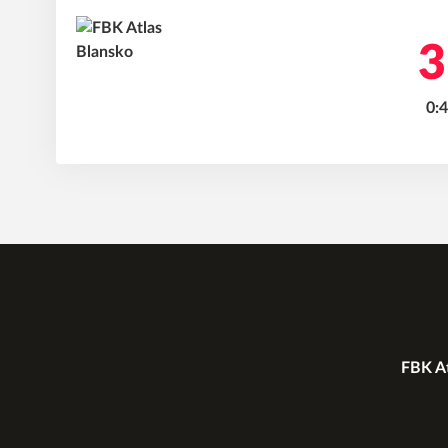
3
0:4
FBK At