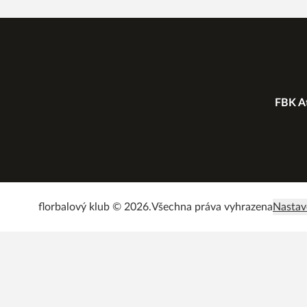
FBK At
florbalový klub © 2026.
Všechna práva vyhrazena
Nastav