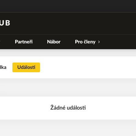
UB
y
Partneři
Nábor
Pro členy
lka
Události
Žádné události