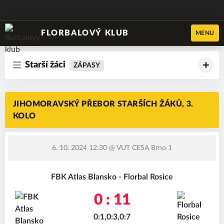
FLORBALOVÝ KLUB
MENU
Starší žáci
ZÁPASY
JIHOMORAVSKÝ PŘEBOR STARŠÍCH ŽÁKŮ, 3.
KOLO
6. 10. 2024 12:30
@ VUT CESA Brno 1
FBK Atlas Blansko - Florbal Rosice
0 : 11
0:1,0:3,0:7