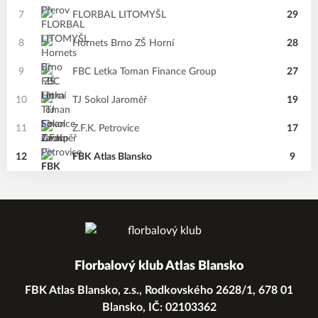
7
FLORBAL LITOMYŠL
29
8
Hornets Brno ZŠ Horní
28
9
FBC Letka Toman Finance Group
27
10
TJ Sokol Jaroměř
19
11
Z.F.K. Petrovice
17
12
FBK Atlas Blansko
9
Florbalový klub Atlas Blansko
FBK Atlas Blansko, z.s., Rodkovského 2628/1, 678 01
Blansko, IČ: 02103362