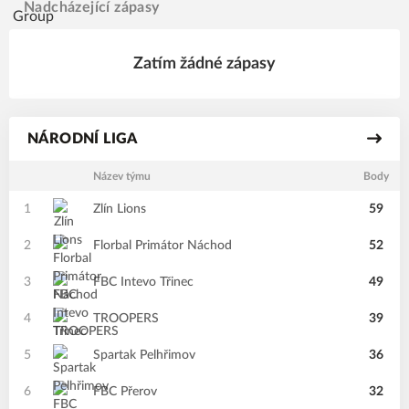
Nadcházející zápasy
Zatím žádné zápasy
NÁRODNÍ LIGA
Název týmu
Body
1
Zlín Lions
59
2
Florbal Primátor Náchod
52
3
FBC Intevo Třinec
49
4
TROOPERS
39
5
Spartak Pelhřimov
36
6
FBC Přerov
32