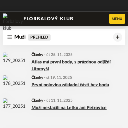
FLORBALOVÝ KLUB
MENU
Muži
PŘEHLED
Články
-
út 25. 11. 2025
Atlas má první body, s prázdnou odjíždí
Litomyšl
Články
-
st 19. 11. 2025
První polovina základní části bez bodu
Články
-
út 11. 11. 2025
Muži nestačili na Letku ani Petrovice