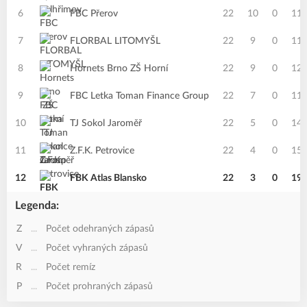
6
FBC Přerov
22
10
0
11
7
FLORBAL LITOMYŠL
22
9
0
11
8
Hornets Brno ZŠ Horní
22
9
0
12
9
FBC Letka Toman Finance Group
22
7
0
11
10
TJ Sokol Jaroměř
22
5
0
14
11
Z.F.K. Petrovice
22
4
0
15
12
FBK Atlas Blansko
22
3
0
19
Legenda:
Z
...
Počet odehraných zápasů
V
...
Počet vyhraných zápasů
R
...
Počet remíz
P
...
Počet prohraných zápasů