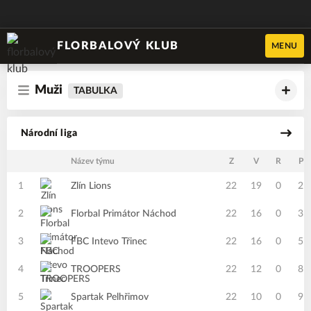
FLORBALOVÝ KLUB
MENU
Muži
TABULKA
Národní liga
Název týmu
Z
V
R
P
1
Zlín Lions
22
19
0
2
2
Florbal Primátor Náchod
22
16
0
3
3
FBC Intevo Třinec
22
16
0
5
4
TROOPERS
22
12
0
8
5
Spartak Pelhřimov
22
10
0
9