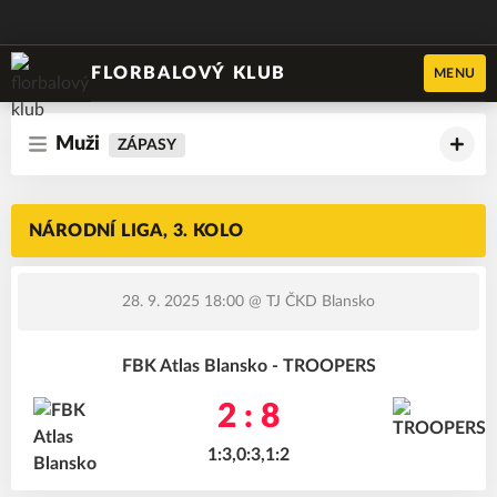
FLORBALOVÝ KLUB
MENU
Muži
ZÁPASY
NÁRODNÍ LIGA, 3. KOLO
28. 9. 2025 18:00
@ TJ ČKD Blansko
FBK Atlas Blansko - TROOPERS
2 : 8
1:3,0:3,1:2