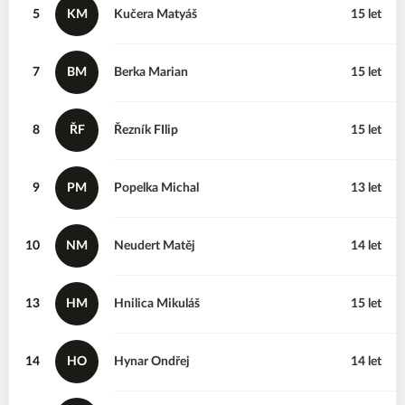
5
KM
Kučera
Matyáš
15 let
7
BM
Berka
Marian
15 let
8
ŘF
Řezník
FIlip
15 let
9
PM
Popelka
Michal
13 let
10
NM
Neudert
Matěj
14 let
13
HM
Hnilica
Mikuláš
15 let
14
HO
Hynar
Ondřej
14 let