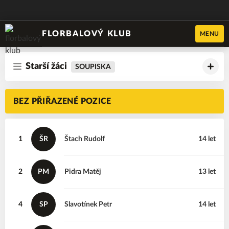
FLORBALOVÝ KLUB
MENU
Starší žáci
SOUPISKA
BEZ PŘIŘAZENÉ POZICE
1
ŠR
Štach
Rudolf
14 let
2
PM
Pidra
Matěj
13 let
4
SP
Slavotínek
Petr
14 let