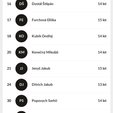
16
DŠ
Dostál
Štěpán
14 let
17
FE
Furchová
Eliška
15 let
18
KO
Kubík
Ondřej
14 let
20
KM
Konečný
Mikuláš
14 let
21
JJ
Jenyš
Jakub
15 let
24
DJ
Ditrich
Jakub
13 let
30
PS
Popovych
Serhii
14 let