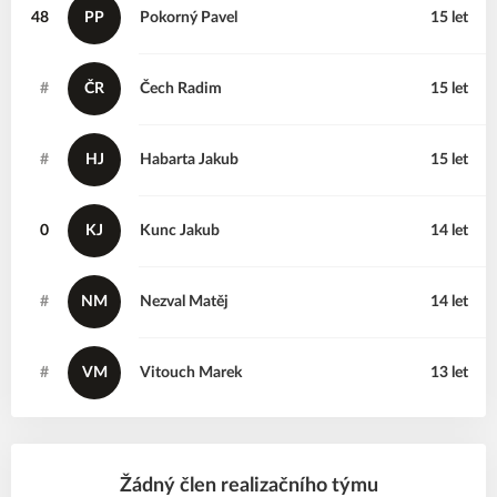
48
PP
Pokorný
Pavel
15 let
#
ČR
Čech
Radim
15 let
#
HJ
Habarta
Jakub
15 let
0
KJ
Kunc
Jakub
14 let
#
NM
Nezval
Matěj
14 let
#
VM
Vitouch
Marek
13 let
Žádný člen realizačního týmu