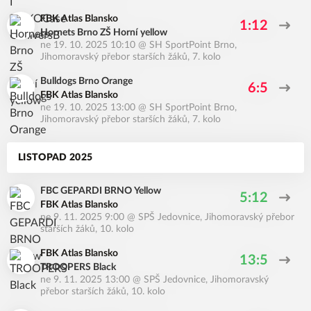
FBK Atlas Blansko
1:12
Hornets Brno ZŠ Horní yellow
ne 19. 10. 2025 10:10
@
SH SportPoint Brno
,
Jihomoravský přebor starších žáků, 7. kolo
Bulldogs Brno Orange
6:5
FBK Atlas Blansko
ne 19. 10. 2025 13:00
@
SH SportPoint Brno
,
Jihomoravský přebor starších žáků, 7. kolo
LISTOPAD 2025
FBC GEPARDI BRNO Yellow
5:12
FBK Atlas Blansko
ne 9. 11. 2025 9:00
@
SPŠ Jedovnice
,
Jihomoravský přebor
starších žáků, 10. kolo
FBK Atlas Blansko
13:5
TROOPERS Black
ne 9. 11. 2025 13:00
@
SPŠ Jedovnice
,
Jihomoravský
přebor starších žáků, 10. kolo