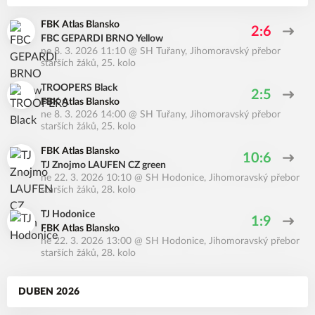
FBK Atlas Blansko
2:6
FBC GEPARDI BRNO Yellow
ne 8. 3. 2026 11:10
@
SH Tuřany
,
Jihomoravský přebor
starších žáků, 25. kolo
TROOPERS Black
2:5
FBK Atlas Blansko
ne 8. 3. 2026 14:00
@
SH Tuřany
,
Jihomoravský přebor
starších žáků, 25. kolo
FBK Atlas Blansko
10:6
TJ Znojmo LAUFEN CZ green
ne 22. 3. 2026 10:10
@
SH Hodonice
,
Jihomoravský přebor
starších žáků, 28. kolo
TJ Hodonice
1:9
FBK Atlas Blansko
ne 22. 3. 2026 13:00
@
SH Hodonice
,
Jihomoravský přebor
starších žáků, 28. kolo
DUBEN 2026