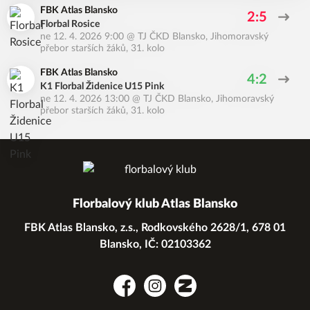
FBK Atlas Blansko
2:5
Florbal Rosice
ne 12. 4. 2026 9:00
@
TJ ČKD Blansko
,
Jihomoravský
přebor starších žáků, 31. kolo
FBK Atlas Blansko
4:2
K1 Florbal Židenice U15 Pink
ne 12. 4. 2026 13:00
@
TJ ČKD Blansko
,
Jihomoravský
přebor starších žáků, 31. kolo
Florbalový klub Atlas Blansko
FBK Atlas Blansko, z.s., Rodkovského 2628/1, 678 01
Blansko, IČ: 02103362
Facebook
Instagram
Zonerama