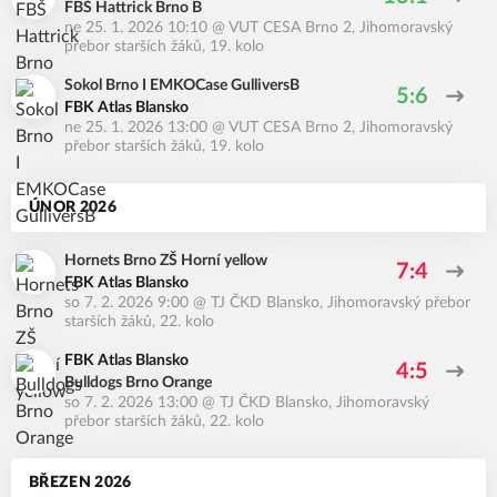
FBŠ Hattrick Brno B
ne 25. 1. 2026 10:10
@
VUT CESA Brno 2
,
Jihomoravský
přebor starších žáků, 19. kolo
Sokol Brno I EMKOCase GulliversB
5:6
FBK Atlas Blansko
ne 25. 1. 2026 13:00
@
VUT CESA Brno 2
,
Jihomoravský
přebor starších žáků, 19. kolo
ÚNOR 2026
Hornets Brno ZŠ Horní yellow
7:4
FBK Atlas Blansko
so 7. 2. 2026 9:00
@
TJ ČKD Blansko
,
Jihomoravský přebor
starších žáků, 22. kolo
FBK Atlas Blansko
4:5
Bulldogs Brno Orange
so 7. 2. 2026 13:00
@
TJ ČKD Blansko
,
Jihomoravský
přebor starších žáků, 22. kolo
BŘEZEN 2026