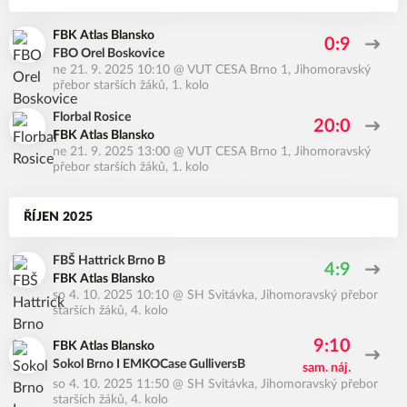
FBK Atlas Blansko
0:9
FBO Orel Boskovice
ne 21. 9. 2025 10:10
@
VUT CESA Brno 1
,
Jihomoravský
přebor starších žáků, 1. kolo
Florbal Rosice
20:0
FBK Atlas Blansko
ne 21. 9. 2025 13:00
@
VUT CESA Brno 1
,
Jihomoravský
přebor starších žáků, 1. kolo
ŘÍJEN 2025
FBŠ Hattrick Brno B
4:9
FBK Atlas Blansko
so 4. 10. 2025 10:10
@
SH Svitávka
,
Jihomoravský přebor
starších žáků, 4. kolo
9:10
FBK Atlas Blansko
Sokol Brno I EMKOCase GulliversB
sam. náj.
so 4. 10. 2025 11:50
@
SH Svitávka
,
Jihomoravský přebor
starších žáků, 4. kolo