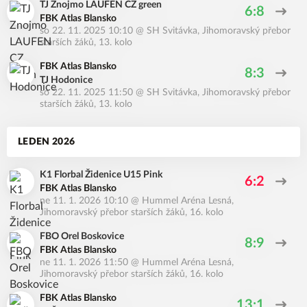
TJ Znojmo LAUFEN CZ green
6:8
FBK Atlas Blansko
so 22. 11. 2025 10:10
@
SH Svitávka
,
Jihomoravský přebor
starších žáků, 13. kolo
FBK Atlas Blansko
8:3
TJ Hodonice
so 22. 11. 2025 11:50
@
SH Svitávka
,
Jihomoravský přebor
starších žáků, 13. kolo
LEDEN 2026
K1 Florbal Židenice U15 Pink
6:2
FBK Atlas Blansko
ne 11. 1. 2026 10:10
@
Hummel Aréna Lesná
,
Jihomoravský přebor starších žáků, 16. kolo
FBO Orel Boskovice
8:9
FBK Atlas Blansko
ne 11. 1. 2026 11:50
@
Hummel Aréna Lesná
,
Jihomoravský přebor starších žáků, 16. kolo
FBK Atlas Blansko
13:1