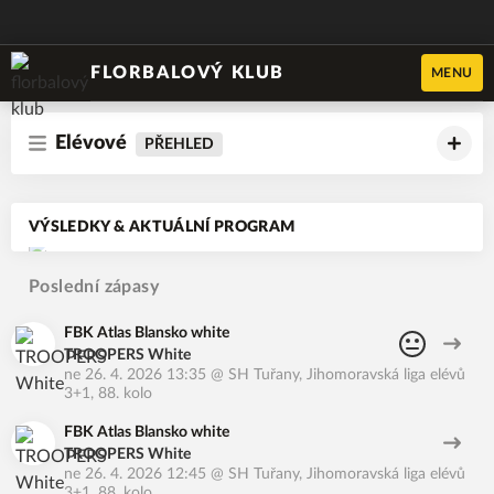
FLORBALOVÝ KLUB
MENU
Elévové
PŘEHLED
VÝSLEDKY & AKTUÁLNÍ PROGRAM
Poslední zápasy
FBK Atlas Blansko white
TROOPERS White
ne 26. 4. 2026 13:35
@
SH Tuřany
,
Jihomoravská liga elévů
3+1, 88. kolo
FBK Atlas Blansko white
TROOPERS White
ne 26. 4. 2026 12:45
@
SH Tuřany
,
Jihomoravská liga elévů
3+1, 88. kolo