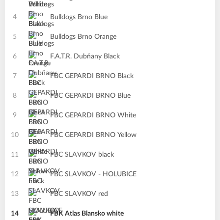
4
Bulldogs Brno Blue
5
Bulldogs Brno Orange
6
F.A.T.R. Dubňany Black
7
FBC GEPARDI BRNO Black
8
FBC GEPARDI BRNO Blue
9
FBC GEPARDI BRNO White
10
FBC GEPARDI BRNO Yellow
11
FBC SLAVKOV black
12
FBC SLAVKOV - HOLUBICE
13
FBC SLAVKOV red
14
FBK Atlas Blansko white