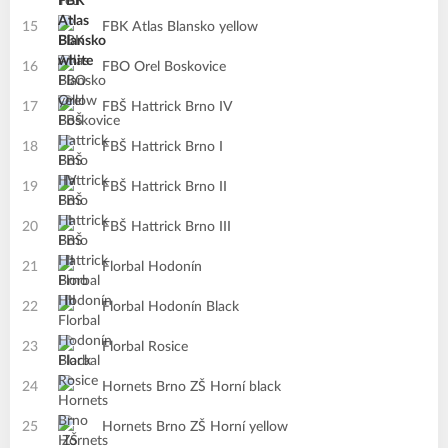
15
FBK Atlas Blansko yellow
16
FBO Orel Boskovice
17
FBŠ Hattrick Brno IV
18
FBŠ Hattrick Brno I
19
FBŠ Hattrick Brno II
20
FBŠ Hattrick Brno III
21
Florbal Hodonín
22
Florbal Hodonín Black
23
Florbal Rosice
24
Hornets Brno ZŠ Horní black
25
Hornets Brno ZŠ Horní yellow