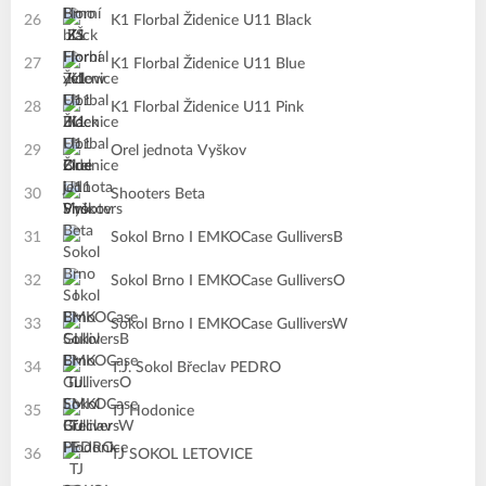
26
K1 Florbal Židenice U11 Black
27
K1 Florbal Židenice U11 Blue
28
K1 Florbal Židenice U11 Pink
29
Orel jednota Vyškov
30
Shooters Beta
31
Sokol Brno I EMKOCase GulliversB
32
Sokol Brno I EMKOCase GulliversO
33
Sokol Brno I EMKOCase GulliversW
34
T.J. Sokol Břeclav PEDRO
35
TJ Hodonice
36
TJ SOKOL LETOVICE