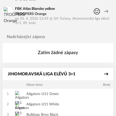
FBK Atlas Blansko yellow
TROOPERS Orange
ne 26. 4. 2026 12:45
@
SH Tuřany
,
Jihomoravská liga elévů
3+1, 89. kolo
Nadcházející zápasy
Zatím žádné zápasy
JIHOMORAVSKÁ LIGA ELÉVŮ 3+1
Název týmu
Body
1
Aligators U11 Green
2
Aligators U11 White
3
Bulldogs Brno Black