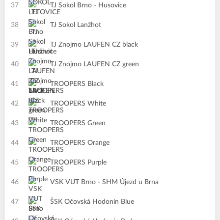
37
TJ Sokol Brno - Husovice
38
TJ Sokol Lanžhot
39
TJ Znojmo LAUFEN CZ black
40
TJ Znojmo LAUFEN CZ green
41
TROOPERS Black
42
TROOPERS White
43
TROOPERS Green
44
TROOPERS Orange
45
TROOPERS Purple
46
VSK VUT Brno - SHM Újezd u Brna
47
ŠSK Očovská Hodonín Blue