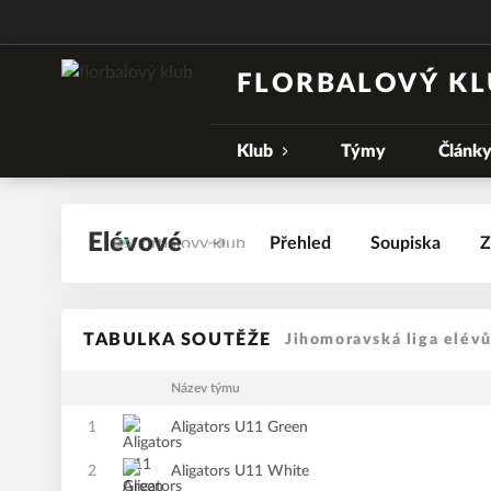
FLORBALOVÝ KL
Klub
Týmy
Článk
Elévové
Přehled
Soupiska
Z
TABULKA SOUTĚŽE
Jihomoravská liga elév
Název týmu
1
Aligators U11 Green
2
Aligators U11 White