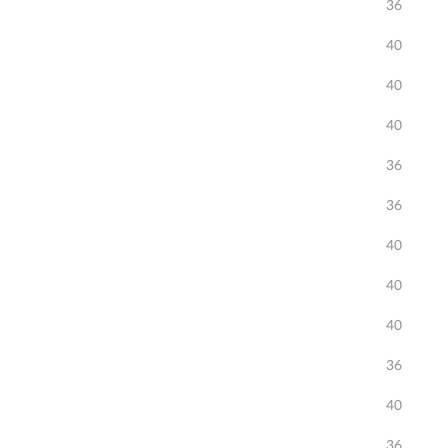
36
40
40
40
36
36
40
40
40
36
40
36