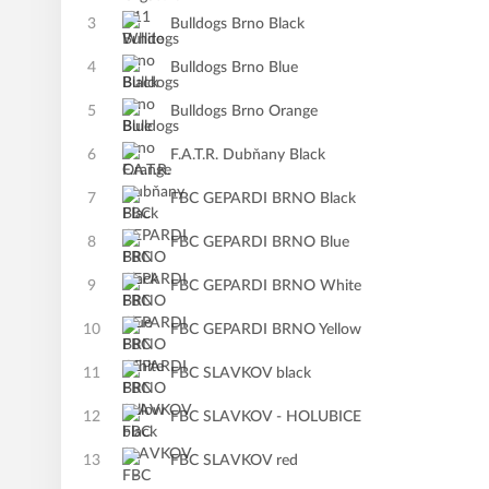
3
Bulldogs Brno Black
4
Bulldogs Brno Blue
5
Bulldogs Brno Orange
6
F.A.T.R. Dubňany Black
7
FBC GEPARDI BRNO Black
8
FBC GEPARDI BRNO Blue
9
FBC GEPARDI BRNO White
10
FBC GEPARDI BRNO Yellow
11
FBC SLAVKOV black
12
FBC SLAVKOV - HOLUBICE
13
FBC SLAVKOV red