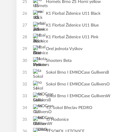
25
Hornets Brno ZŠ Horní yellow
26
K1 Florbal Židenice U11 Black
27
K1 Florbal Židenice U11 Blue
28
K1 Florbal Židenice U11 Pink
29
Orel jednota Vyškov
30
Shooters Beta
31
Sokol Brno I EMKOCase GulliversB
32
Sokol Brno I EMKOCase GulliversO
33
Sokol Brno I EMKOCase GulliversW
34
T.J. Sokol Břeclav PEDRO
35
TJ Hodonice
36
TJ SOKOL LETOVICE