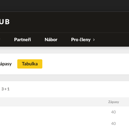
UB
y
Partneři
Nábor
Pro členy
ápasy
Tabulka
ů 3+1
Zápasy
40
40