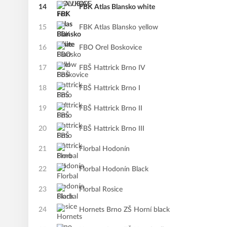
14
FBK Atlas Blansko white
15
FBK Atlas Blansko yellow
16
FBO Orel Boskovice
17
FBŠ Hattrick Brno IV
18
FBŠ Hattrick Brno I
19
FBŠ Hattrick Brno II
20
FBŠ Hattrick Brno III
21
Florbal Hodonín
22
Florbal Hodonín Black
23
Florbal Rosice
24
Hornets Brno ZŠ Horní black