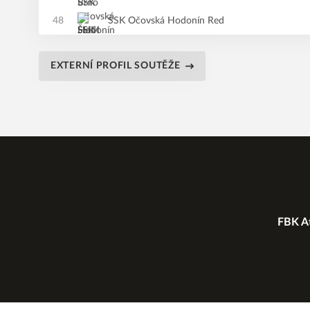
48
ŠSK Očovská Hodonín Red
EXTERNÍ PROFIL SOUTĚŽE
FBK At