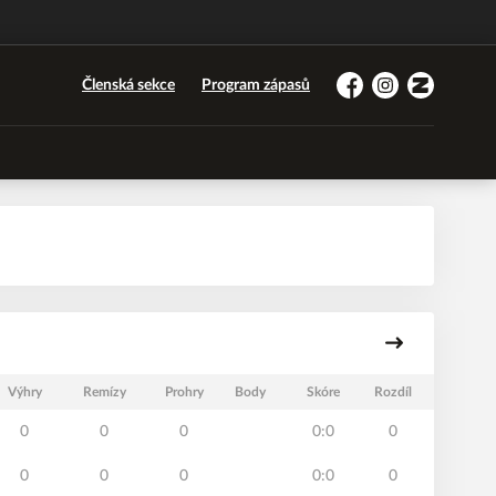
Členská sekce
Program zápasů
Facebook
Instagram
Zonerama
Výhry
Remízy
Prohry
Body
Skóre
Rozdíl
0
0
0
0:0
0
0
0
0
0:0
0