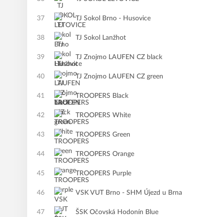
37
TJ Sokol Brno - Husovice
38
TJ Sokol Lanžhot
39
TJ Znojmo LAUFEN CZ black
40
TJ Znojmo LAUFEN CZ green
41
TROOPERS Black
42
TROOPERS White
43
TROOPERS Green
44
TROOPERS Orange
45
TROOPERS Purple
46
VSK VUT Brno - SHM Újezd u Brna
47
ŠSK Očovská Hodonín Blue