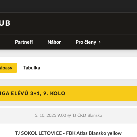
UB
y
Partneři
Nábor
Pro členy
ápasy
Tabulka
GA ELÉVŮ 3+1, 9. KOLO
5. 10. 2025 9:00
@ TJ ČKD Blansko
TJ SOKOL LETOVICE - FBK Atlas Blansko yellow