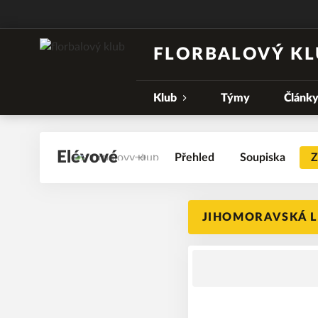
FLORBALOVÝ KL
Klub
Týmy
Článk
Elévové
Přehled
Soupiska
Z
JIHOMORAVSKÁ LI