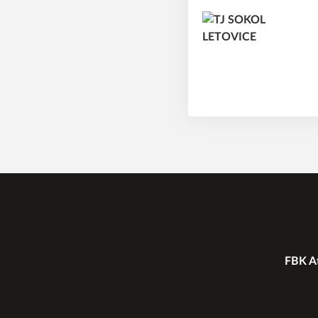
FBK At