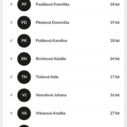
#
PF
Paulíková
Františka
18 let
#
PD
Plesková
Dominika
19 let
#
PK
Poláková
Karolína
18 let
#
RN
Richtrová
Natálie
24 let
#
TN
Tioková
Nela
17 let
#
VJ
Vemolová
Johana
16 let
#
VA
Vrbasová
Anežka
27 let