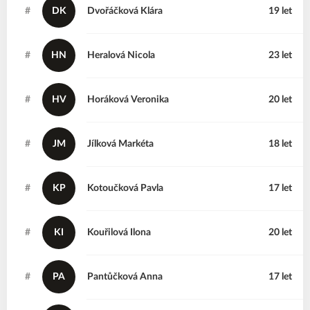
#
DK
Dvořáčková
Klára
19 let
#
HN
Heralová
Nicola
23 let
#
HV
Horáková
Veronika
20 let
#
JM
Jílková
Markéta
18 let
#
KP
Kotoučková
Pavla
17 let
#
KI
Kouřilová
Ilona
20 let
#
PA
Pantůčková
Anna
17 let