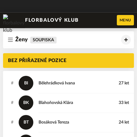
FLORBALOVÝ KLUB
MENU
Ženy
SOUPISKA
BEZ PŘIŘAZENÉ POZICE
#
BI
Bělehrádková
Ivana
27 let
#
BK
Blahoňovská
Klára
33 let
#
BT
Bosáková
Tereza
24 let