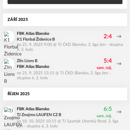
ZÁŘÍ 2025
FBK Atlas Blansko
2:4
K1 Florbal Židenice B
ne 21. 9. 2025 9:00
@
TJ ČKD Blansko
,
2. liga žen - skupina
6, 2. kolo
5:4
Zlín Lions B
FBK Atlas Blansko
sam. náj.
ne 21. 9. 2025 13:15
@
TJ ČKD Blansko
,
2. liga žen -
skupina 6, 2. kolo
ŘÍJEN 2025
6:5
FBK Atlas Blansko
TJ Znojmo LAUFEN CZ B
sam. náj.
so 18. 10. 2025 10:15
@
TJ Spartak Uherský Brod
,
2. liga
žen - skupina 6, 3. kolo