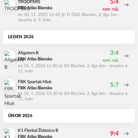
5:4
TROOPERS
FBK Atlas Blansko
sam. náj.
ne 30. 11. 2025 12:45
@
TJ ČKD Blansko
,
2. liga žen -
skupina 6, 9. kolo
LEDEN 2026
3:4
Aligators B
FBK Atlas Blansko
sam. náj.
ne 18. 1. 2026 11:00
@
SH Blučina
,
2. liga žen - skupina 6,
11. kolo
FBK Spartak Hluk
5:7
FBK Atlas Blansko
ne 18. 1. 2026 13:30
@
SH Blučina
,
2. liga žen - skupina 6,
11. kolo
ÚNOR 2026
K1 Florbal Židenice B
9:4
FBK Atlas Blansko