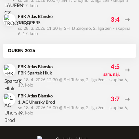
so 28. 3. 2026 9:00
@
SH TJ Znojmo
,
2. liga žen - skupina
6, 17. kolo
FBK Atlas Blansko
3:4
TROOPERS
so 28. 3. 2026 11:30
@
SH TJ Znojmo
,
2. liga žen - skupina
6, 17. kolo
DUBEN 2026
4:5
FBK Atlas Blansko
FBK Spartak Hluk
sam. náj.
so 18. 4. 2026 12:30
@
SH Tuřany
,
2. liga žen - skupina 6,
19. kolo
FBK Atlas Blansko
3:7
1. AC Uherský Brod
so 18. 4. 2026 15:00
@
SH Tuřany
,
2. liga žen - skupina 6,
19. kolo