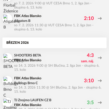
so 7. 2. 2026 9:00
@
VUT CESA Brno 1
,
2. liga žen -
skupina 6, 13. kolo
FBK Atlas Blansko
2:10
Aligators B
so 7. 2. 2026 11:30
@
VUT CESA Brno 1
,
2. liga žen -
skupina 6, 13. kolo
BŘEZEN 2026
4:3
SHOOTERS BETA
FBK Atlas Blansko
sam. náj.
so 14. 3. 2026 9:00
@
SH Blučina
,
2. liga žen - skupina 6,
15. kolo
FBK Atlas Blansko
3:10
Bulldogs Brno C
so 14. 3. 2026 11:30
@
SH Blučina
,
2. liga žen - skupina 6,
15. kolo
TJ Znojmo LAUFEN CZ B
3:5
FBK Atlas Blansko