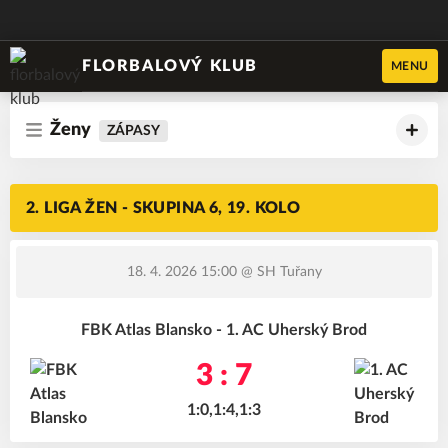
FLORBALOVÝ KLUB
MENU
Ženy
ZÁPASY
2. LIGA ŽEN - SKUPINA 6, 19. KOLO
18. 4. 2026 15:00
@ SH Tuřany
FBK Atlas Blansko - 1. AC Uherský Brod
3 : 7
1:0,1:4,1:3