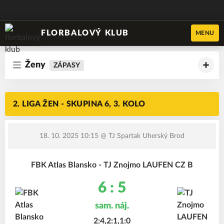
FLORBALOVÝ KLUB
MENU
Ženy
ZÁPASY
2. LIGA ŽEN - SKUPINA 6, 3. KOLO
18. 10. 2025 10:15
@ TJ Spartak Uherský Brod
FBK Atlas Blansko - TJ Znojmo LAUFEN CZ B
6 : 5
sam. náj.
2:4,2:1,1:0