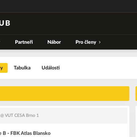
UB
y
Partneři
Nábor
Pro členy
sy
Tabulka
Události
@ VUT CESA Brno 1
e B - FBK Atlas Blansko