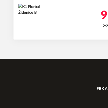
9
2:2
FBK At