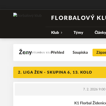
FLORBALOVÝ KL
Klub
Týmy
Článk
Ženy
Přehled
Soupiska
Zápa
2. LIGA ŽEN - SKUPINA 6, 13. KOLO
7. 2. 2026 9:00
K1 Florbal Židenic