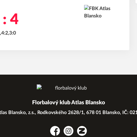
 : 4
,4:2,3:0
Florbalový klub Atlas Blansko
las Blansko, z.s., Rodkovského 2628/1, 678 01 Blansko, IČ: 0
Facebook
Instagram
Zonerama