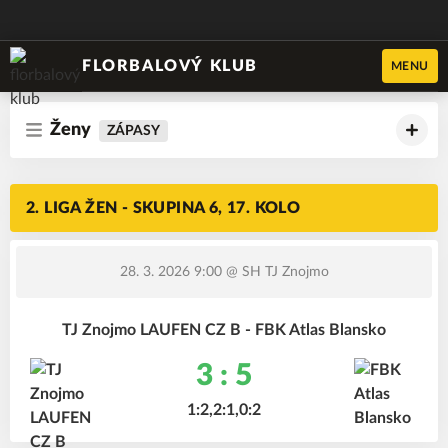
FLORBALOVÝ KLUB
MENU
Ženy
ZÁPASY
2. LIGA ŽEN - SKUPINA 6, 17. KOLO
28. 3. 2026 9:00
@ SH TJ Znojmo
TJ Znojmo LAUFEN CZ B - FBK Atlas Blansko
3 : 5
1:2,2:1,0:2